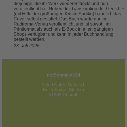
diejenige, die ihr Werk wiederentdeckt und nun
veröffentlicht hat. Neben der Transkription der Gedichte
(mit Hilfe der großartigen Kristin Sadiku) habe ich das
Cover selbst gestaltet. Das Buch wurde nun im
Rediroma-Verlag veröffentlicht und ist sowohl im
Printformat als auch als E-Book in allen gängigen
Shops verfügbar und kann in jeder Buchhandlung
bestellt werden.
23. Juli 2026
netSchmiede24
Astrid Nolde-Gallasch
Beienburger Str. 47a
51503 Rösrath
02205 / 90 53 181
info@netschmiede24.de
Kontakt