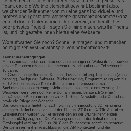
Teilnehmer zufällig einem der 32 WM-Teams zugelost. Das
Team, das die Weltmeisterschaft gewinnt, bestimmt also,
welcher der Teilnehmer von mir eine ganz individuelle und
professionell gestaltete Webseite geschenkt bekommt! Ganz
egal ob für Ihr Unternehmen, Ihren Verein, ein berufliches
oder privates Projekt – sagen Sie mir einfach, was Ihr Thema
ist, und ich gestalte Ihnen hierfür eine Webseite!
Worauf warten Sie noch? Schnell eintragen, und mitmachen
beim großen WM-Gewinnspiel von netSchmiede24!
T
eilnahmebedingungen:
Mitmachen darf jeder, der Interesse an einer eigenen Webseite hat, sowohl
private Personen als auch Unternehmen. Mindestalter der Teilnehmer ist
18 Jahre.
Im Gewinn inbegriffen sind: Konzept, Layouterstellung, Logodesign (wenn
benötigt), Design der Webseite, Bildbearbeitung, Programmierung von bis
zu 10 Seiten inklusive Kontaktformular und Impressum sowie
Suchmaschinenoptimierung. Nicht eingeschlossen ist das Hosting der
Webseite (wenn Sie noch keine Domain haben, berate ich Sie hier),
aufwändigere Programmierung wie z.B. Shop, Newsletter oder ähnliches
sowie die Pflege der Webseite.
Das Gewinnspiel findet nur statt, wenn sich mindestens 32 Teilnehmer
eintragen. Teilnahmeschluss ist der 11. Juni 2010 um 24:00h. Aus allen
Einsendungen werden 32 Teilnehmer den an der WM teilnehmenden
Teams zufällig zugelost. Die Zulosung und damit die Teilnahme am
Gewinnspiel wird am 12. Juni 2010 den Teilnehmern schriftlich bestätigt.
Der Gewinner wird im Anschluss an die WM kontaktiert, und die