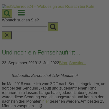
Skip
to
Menu
content
Wonach suchen Sie?
Und noch ein Fernsehauftritt…
23. September 2019
13. Juli 2022
Blog
,
Sonstiges
Bildquelle: Screenshot ZDF Mediathek
Im Mai 2018 wurde ich vom ZDF nach Berlin eingeladen, um
dort bei der Sendung „kaputt und zugenäht“ einen Ring
reparieren zu lassen. Lange hats gedauert, aber gestern
wurde diese Sendung endlich ausgestrahlt und kann in den
nächsten drei Monaten
hier
gesehen werden. Am besten 23
Minuten vorspulen… 😀