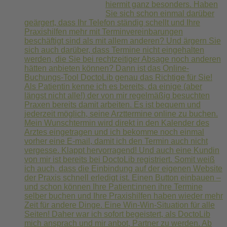
hiermit ganz besonders. Haben
Sie sich schon einmal darüber
geärgert, dass Ihr Telefon ständig schellt und Ihre
Praxishilfen mehr mit Terminvereinbarungen
beschäftigt sind als mit allem anderen? Und ärgern Sie
sich auch darüber, dass Termine nicht eingehalten
werden, die Sie bei rechtzeitiger Absage noch anderen
hätten anbieten können? Dann ist das Online-
Buchungs-Tool DoctoLib genau das Richtige für Sie!
Als Patientin kenne ich es bereits, da einige (aber
längst nicht alle!) der von mir regelmäßig besuchten
Praxen bereits damit arbeiten. Es ist bequem und
jederzeit möglich, seine Arzttermine online zu buchen.
Mein Wunschtermin wird direkt in den Kalender des
Arztes eingetragen und ich bekomme noch einmal
vorher eine E-mail, damit ich den Termin auch nicht
vergesse. Klappt hervorragend! Und auch eine Kundin
von mir ist bereits bei DoctoLib registriert. Somit weiß
ich auch, dass die Einbindung auf der eigenen Website
der Praxis schnell erledigt ist. Einen Button einbauen –
und schon können Ihre Patient:innen ihre Termine
selber buchen und Ihre Praxishilfen haben wieder mehr
Zeit für andere Dinge. Eine Win-Win-Situation für alle
Seiten! Daher war ich sofort begeistert, als DoctoLib
mich ansprach und mir anbot, Partner zu werden. Ab