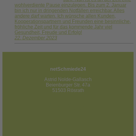
wohlverdiente Pause einzulegen. Bis zum 2. Januar
bin ich nur in dringenden Notfällen erreichbar. Alles
andere darf warten. Ich wünsche allen Kunden,
Kooperationspartnern und Freunden eine besinnliche,
fröhliche Zeit und für das kommende Jahr viel
Gesundheit, Freude und Erfolg!
22. Dezember 2023
netSchmiede24
Astrid Nolde-Gallasch
Beienburger Str. 47a
51503 Rösrath
02205 / 90 53 181
info@netschmiede24.de
Kontakt
Jetzt zum Newsletter anmelden