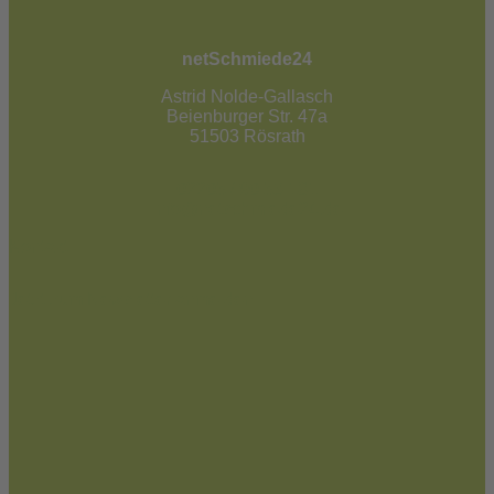
netSchmiede24
Astrid Nolde-Gallasch
Beienburger Str. 47a
51503 Rösrath
02205 / 90 53 181
info@netschmiede24.de
Kontakt
Jetzt zum Newsletter anmelden