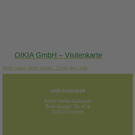
OIKIA GmbH – Visitenkarte
Mehr laden
Mehr laden...
Ende der Liste
netSchmiede24
Astrid Nolde-Gallasch
Beienburger Str. 47a
51503 Rösrath
02205 / 90 53 181
info@netschmiede24.de