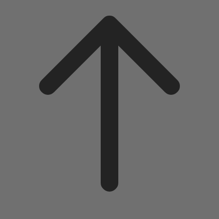
Scroll
to
top